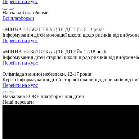
Перейти на курс
Навчальні платформи
Тобі від 12 до 17 років?
Всі платформи
Бери участь в Олімпіаді та вигравай
планшет Samsung та інші подарунки.
«МІННА НЕБЕЗПЕКА ДЛЯ ДІТЕЙ» 6-11 років
Інформування дітей молодшої школи щодо ризиків від вибухоне
Перейти на курс
ДЕТАЛЬНІШЕ
«МІННА НЕБЕЗПЕКА ДЛЯ ДІТЕЙ» 12-18 років
Інформування дітей старшої школи щодо ризиків від вибухонеб
Перейти на курс
Олімпіада з мінної небезпеки, 12-17 років
Курс з інформаування дітей старшої школи щодо ризиків від виб
Перейти на курс
Навчальна EORE платформа для дітей
Наші переваги