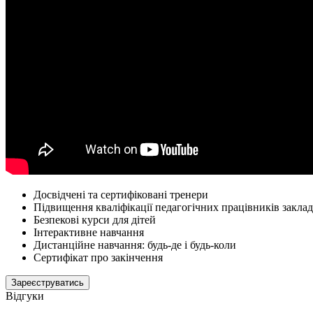
Досвідчені та сертифіковані тренери
Підвищення кваліфікації педагогічних працівників заклад
Безпекові курси для дітей
Інтерактивне навчання
Дистанційне навчання: будь-де і будь-коли
Сертифікат про закінчення
Зареєструватись
Відгуки