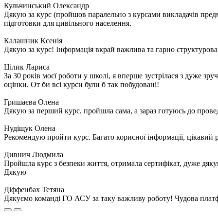
Кульчинський Олександр
Дякую за курс (пройшов паралельно з курсами викладачів предме
підготовки для цивільного населення.
Калашник Ксенія
Дякую за курс! Інформація вкрай важлива та гарно структурова
Цілик Лариса
За 30 років моєї роботи у школі, я вперше зустрілася з дуже зр
оцінки. От би всі курси були б так побудовані!
Гришаєва Олена
Дякую за перший курс, пройшла сама, а зараз готуюсь до прове
Нудіщук Олена
Рекомендую пройти курс. Багато корисної інформації, цікавий р
Дивнич Людмила
Пройшла курс з безпеки життя, отримала сертифікат, дуже дякую
Дякую
Діффенбах Тетяна
Дякуємо команді ГО АСУ за таку важливу роботу! Чудова плат