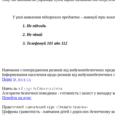
У разі виявлення підозрілого предмета – виконуй три золо
1.
Не підходь
2. Не чіпай
3. Телефонуй 101 або 112
Навчання з попередження ризиків від вибухонебезпечних пред
Інформування населення щодо ризиків від вибухонебезпечних п
Олімпіада
Перейти на курс
з мінної небезпеки
Навчальний курс із безпеки життя
Алгоритм безпечної поведінки - готовність і захист у випадку 
Перейти на курс
ОНЛАЙН | БЕЗКОШТОВНО | ДЛЯ УЧНІВ 12-17 РОКІВ
Практичний навчальний курс «Онлайн безпека»
Цифрова грамотність - навчання дітей і дорослих безпечному