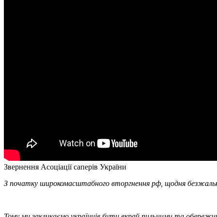
Звернення Асоціації саперів України
З початку широкомасштабного вторгнення рф, щодня безжально 
Тому ми закликаємо українців бути вкрай пильними та обережн