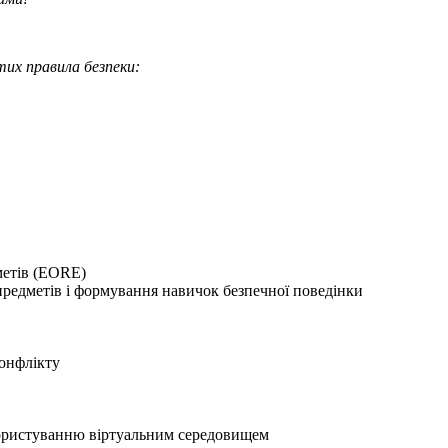
тих правила безпеки:
метів (EORE)
редметів і формування навичок безпечної поведінки
конфлікту
 користуванню віртуальним середовищем