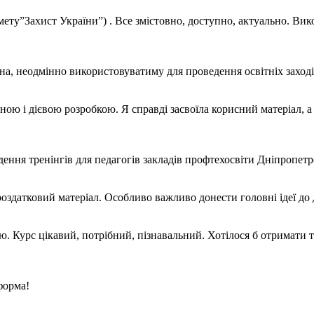
ту”Захист України”) . Все змістовно, доступно, актуально. Вико
на, неодмінно використовуватиму для проведення освітніх заході
учною і дієвою розробкою. Я справді засвоїла корисний матеріал,
дення тренінгів для педагогів закладів профтехосвіти Дніпропет
оздатковий матеріал. Особливо важливо донести головні ідеї до д
. Курс цікавий, потрібний, пізнавальний. Хотілося б отримати т
форма!